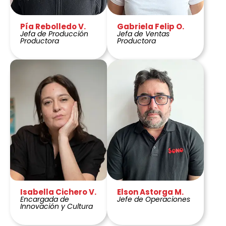
Pía Rebolledo V.
Gabriela Felip O.
Jefa de Producción
Jefa de Ventas
Productora
Productora
Isabella Cichero V.
Elson Astorga M.
Encargada de
Jefe de Operaciones
Innovación y Cultura