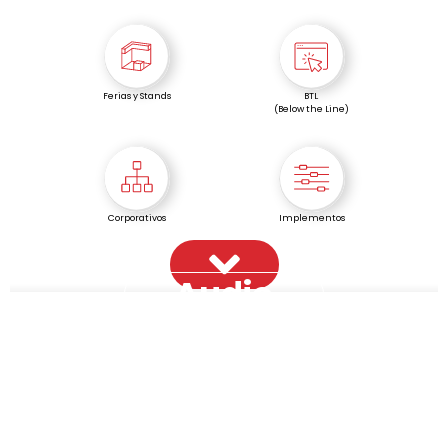
Ferias y Stands
BTL
(Below the Line)
Corporativos
Implementos
Audio
Disponemos de una
amplia gama de equipos
de audio
, lo más grandes del sur del país, lo que
nos permite mantenernos como líderes del
sector. Contamos con el sistema
Full Meyer
Sound
garantizando la mejor calidad de sonido
para cada ocasión.